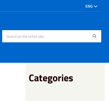
ENG
Search on the entire site...
Searc
Categories