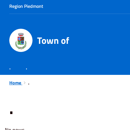
Region Piedmont
Town of
.
.
Home
.
.
No news