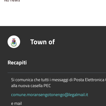
Town of
Recapiti
Si comunica che tutti i messaggi di Posta Elettronica 
alla nuova casella PEC
comune.moransengotonengo@legalmail.it
e mail