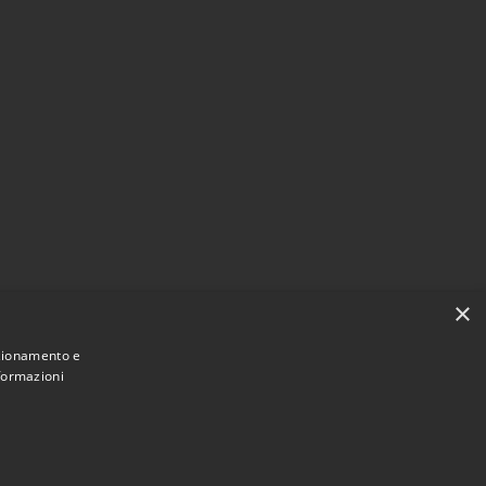
×
nzionamento e
nformazioni
•
Accesso redazione