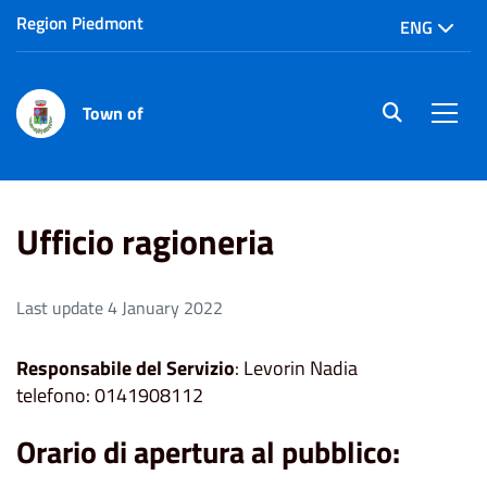
Region Piedmont
ENG
Town of
site.searc
Men
Home
Ufficio ragioneria
Ufficio ragioneria
Last update 4 January 2022
Responsabile del Servizio
: Levorin Nadia
telefono: 0141908112
Orario di apertura al pubblico: