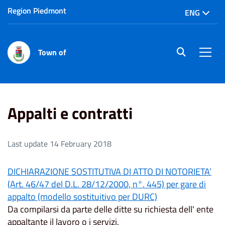
Region Piedmont
ENG
Town of
site.searc
Men
Home
Appalti e contratti
Appalti e contratti
Last update 14 February 2018
DICHIARAZIONE SOSTITUTIVA DI ATTO DI NOTORIETA’
(Art. 46/47 del D.L. 28/12/2000, n°. 445) per gare di
appalto (modello sostituitivo per DURC)
Da compilarsi da parte delle ditte su richiesta dell' ente
appaltante il lavoro o i servizi.