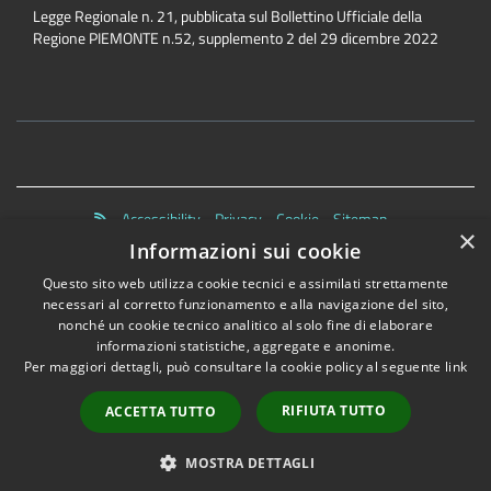
Legge Regionale n. 21, pubblicata sul Bollettino Ufficiale della
Regione PIEMONTE n.52, supplemento 2 del 29 dicembre 2022
Accessibility
Privacy
Cookie
Sitemap
×
Dichiarazione di accessibilità
Informazioni sui cookie
Questo sito web utilizza cookie tecnici e assimilati strettamente
necessari al corretto funzionamento e alla navigazione del sito,
nonché un cookie tecnico analitico al solo fine di elaborare
informazioni statistiche, aggregate e anonime.
•
Accesso redazione
Per maggiori dettagli, può consultare la cookie policy al seguente
link
RIFIUTA TUTTO
ACCETTA TUTTO
MOSTRA DETTAGLI