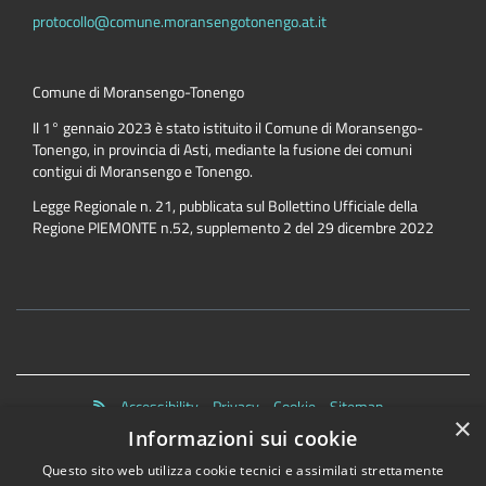
protocollo@comune.moransengotonengo.at.it
Comune di Moransengo-Tonengo
Il 1° gennaio 2023 è stato istituito il Comune di Moransengo-
Tonengo, in provincia di Asti, mediante la fusione dei comuni
contigui di Moransengo e Tonengo.
Legge Regionale n. 21, pubblicata sul Bollettino Ufficiale della
Regione PIEMONTE n.52, supplemento 2 del 29 dicembre 2022
Accessibility
Privacy
Cookie
Sitemap
×
Dichiarazione di accessibilità
Informazioni sui cookie
Questo sito web utilizza cookie tecnici e assimilati strettamente