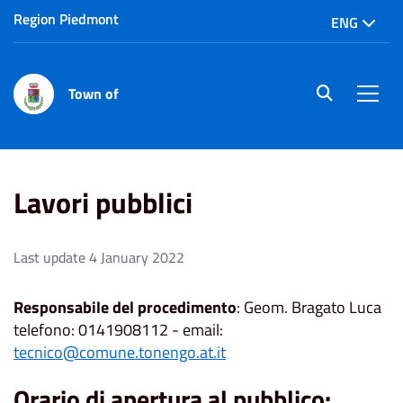
Region Piedmont
ENG
Town of
site.searc
Men
Home
Lavori pubblici
Lavori pubblici
Last update 4 January 2022
Responsabile del procedimento
: Geom. Bragato Luca
telefono: 0141908112 - email:
tecnico@comune.tonengo.at.it
Orario di apertura al pubblico: