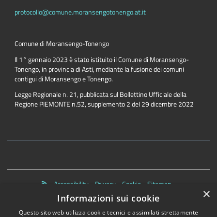
protocollo@comune.moransengotonengo.at.it
Comune di Moransengo-Tonengo
Il 1° gennaio 2023 è stato istituito il Comune di Moransengo-
Tonengo, in provincia di Asti, mediante la fusione dei comuni
contigui di Moransengo e Tonengo.
Legge Regionale n. 21, pubblicata sul Bollettino Ufficiale della
Regione PIEMONTE n.52, supplemento 2 del 29 dicembre 2022
Accessibility
Privacy
Cookie
Sitemap
×
Dichiarazione di accessibilità
Informazioni sui cookie
Questo sito web utilizza cookie tecnici e assimilati strettamente