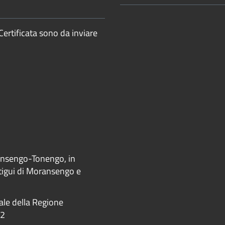
Certificata sono da inviare
ransengo-Tonengo, in
ntigui di Moransengo e
iale della Regione
22