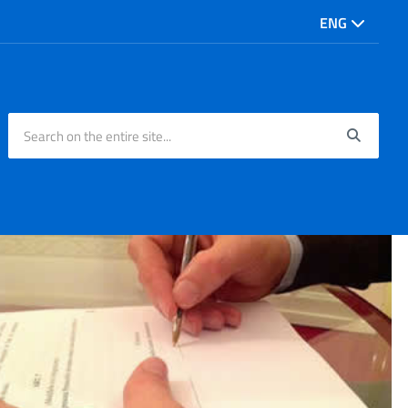
ENG
Search on the entire site...
Searc