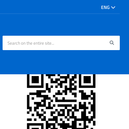
ENG
Search on the entire site...
Searc