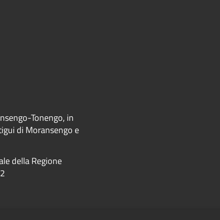
ransengo-Tonengo, in
ntigui di Moransengo e
iale della Regione
22