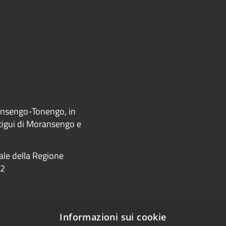
ransengo-Tonengo, in
ntigui di Moransengo e
iale della Regione
22
Informazioni sui cookie
accessibilità