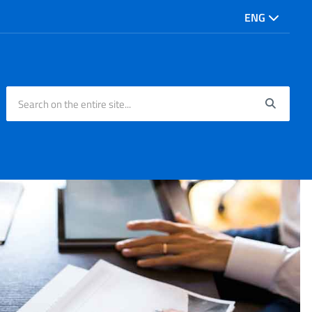
ENG
Search on the entire site...
Searc